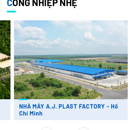
C
ÔNG NHIỆP NHẸ
NHÀ MÁY A.J. PLAST FACTORY - Hồ
Chí Minh