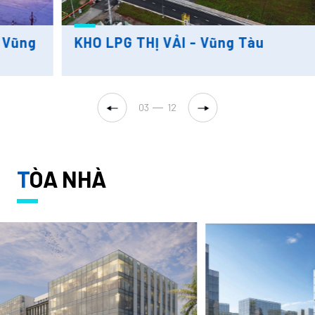
KHO LPG THỊ VẢI - Vũng Tàu
04
12
T
ÒA NHÀ