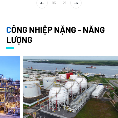
04
21
C
ÔNG NHIỆP NẶNG - NĂNG
LƯỢNG