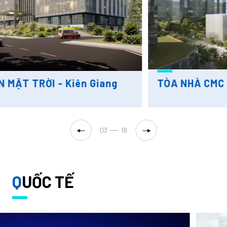
TÒA NHÀ CMC - Hà Nội
04
18
Q
UỐC TẾ