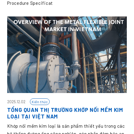
Procedure Specificat
2025.12.02
Kiến thức
TỔNG QUAN THỊ TRƯỜNG KHỚP NỐI MỀM KIM
LOẠI TẠI VIỆT NAM
Khớp nối mềm kim loại là sản phẩm thiết yếu trong các
hệ thống đường ống công nghiệp, góp phần đảm bảo an